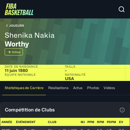
JOUEURS
Shenika Nakia
Worthy
follow
DATE DE NAISSANCE
TAILLE
11 juin 1980
-
ÉQUIPE NATIONALE
NATIONALITÉ
USA
Statistiques de Carrière
Réalisations
Actus
Photos
Vidéos
Compétition de Clubs
Voir
ANNÉE
ÉVÉNEMENT
CLUB
MJ
PPM
RPM
PDPM
EV