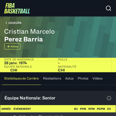
JOUEURS
Cristian Marcelo
Perez Barria
follow
DATE DE NAISSANCE
TAILLE
28 janv. 1974
-
ÉQUIPE NATIONALE
NATIONALITÉ
CHI
CHI
Statistiques de Carrière
Réalisations
Actus
Photos
Vidéos
Équipe Nationale: Senior
Voir
ANNÉE
ÉVÉNEMENT
MJ
PPM
RPM
PDPM
EV