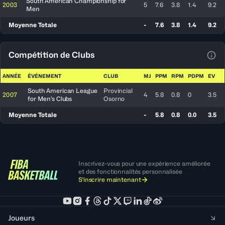
South American Championship for
2003
5
7.6
3.8
1.4
9.2
Men
Moyenne Totale
-
7.6
3.8
1.4
9.2
Compétition de Clubs
Voir
ANNÉE
ÉVÉNEMENT
CLUB
MJ
PPM
RPM
PDPM
EV
South American League
Provincial
2007
4
5.8
0.8
0
3.5
for Men's Clubs
Osorno
Moyenne Totale
-
5.8
0.8
0.0
3.5
Inscrivez-vous pour une expérience améliorée
et des fonctionnalités personnalisée
S'inscrire maintenant
Joueurs