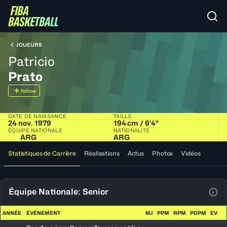
JOUEURS
Patricio
Prato
follow
DATE DE NAISSANCE
TAILLE
24 nov. 1979
194 cm / 6'4"
ÉQUIPE NATIONALE
NATIONALITÉ
ARG
ARG
Statistiques de Carrière
Réalisations
Actus
Photos
Vidéos
Équipe Nationale: Senior
Voir
ANNÉE
ÉVÉNEMENT
MJ
PPM
RPM
PDPM
EV