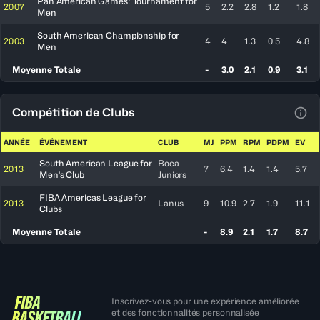
Pan American Games: Tournament for
2007
5
2.2
2.8
1.2
1.8
Men
South American Championship for
2003
4
4
1.3
0.5
4.8
Men
Moyenne Totale
-
3.0
2.1
0.9
3.1
Compétition de Clubs
Voir
ANNÉE
ÉVÉNEMENT
CLUB
MJ
PPM
RPM
PDPM
EV
South American League for
Boca
2013
7
6.4
1.4
1.4
5.7
Men's Club
Juniors
FIBA Americas League for
2013
Lanus
9
10.9
2.7
1.9
11.1
Clubs
Moyenne Totale
-
8.9
2.1
1.7
8.7
Inscrivez-vous pour une expérience améliorée
et des fonctionnalités personnalisée