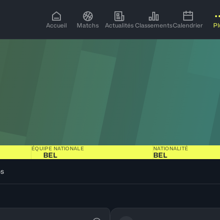
Accueil
Matchs
Actualités
Classements
Calendrier
Pl
ÉQUIPE NATIONALE
NATIONALITÉ
BEL
BEL
os