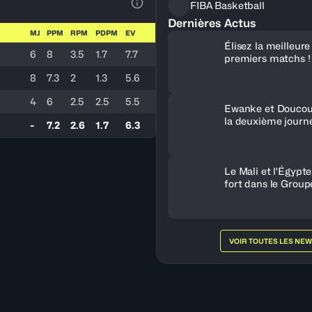
FIBA Basketball
Voir la Légende du Tableau
Dernières Actus
MJ
PPM
RPM
PDPM
EV
Élisez la meilleur
6
8
3.5
1.7
7.7
premiers matchs !
8
7.3
2
1.3
5.6
4
6
2.5
2.5
5.5
Ewanke et Doucou
la deuxième journ
-
7.2
2.6
1.7
6.3
Le Mali et l'Égypt
fort dans le Group
VOIR TOUTES LES NE