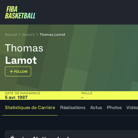
Accueil
Joueurs
Thomas Lamot
Thomas
Lamot
FOLLOW
DATE DE NAISSANCE
TAILLE
5 avr. 1987
-
Statistiques de Carrière
Réalisations
Actus
Photos
Vidé