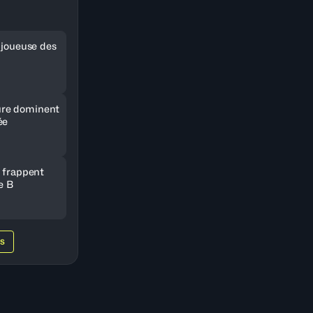
e joueuse des
re dominent
ée
e frappent
e B
WS