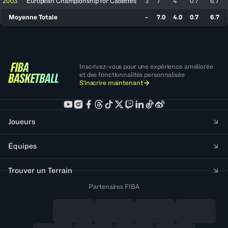
2003
European Championship for Cadettes
3
7
4
0.7
6.7
Moyenne Totale
-
7.0
4.0
0.7
6.7
Inscrivez-vous pour une expérience améliorée
et des fonctionnalités personnalisée
S'inscrire maintenant
Joueurs
Équipes
Trouver un Terrain
Partenaires FIBA