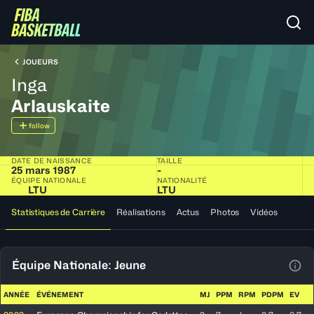
JOUEURS
Inga
Arlauskaite
follow
DATE DE NAISSANCE
TAILLE
25 mars 1987
-
ÉQUIPE NATIONALE
NATIONALITÉ
LTU
LTU
Statistiques de Carrière
Réalisations
Actus
Photos
Vidéos
Équipe Nationale: Jeune
Voir
ANNÉE
ÉVÉNEMENT
MJ
PPM
RPM
PDPM
EV