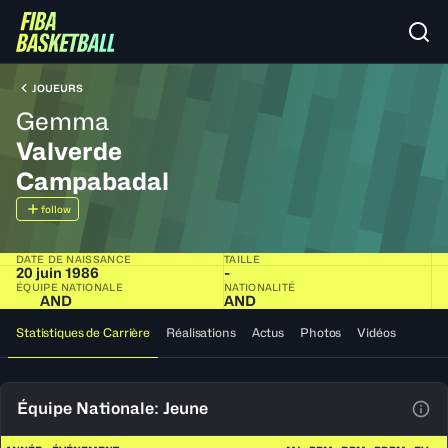
JOUEURS
Gemma
Valverde
Campabadal
follow
DATE DE NAISSANCE
TAILLE
20 juin 1986
-
ÉQUIPE NATIONALE
NATIONALITÉ
AND
AND
Statistiques de Carrière
Réalisations
Actus
Photos
Vidéos
Équipe Nationale: Jeune
Voir