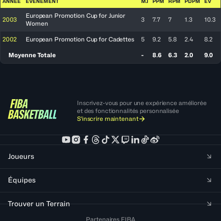
ANNÉE
ÉVÉNEMENT
MJ
PPM
RPM
PDPM
EV
European Promotion Cup for Junior
2003
3
7.7
7
1.3
10.3
Women
2002
European Promotion Cup for Cadettes
5
9.2
5.8
2.4
8.2
Moyenne Totale
-
8.6
6.3
2.0
9.0
Inscrivez-vous pour une expérience améliorée
et des fonctionnalités personnalisée
S'inscrire maintenant
Joueurs
Équipes
Trouver un Terrain
Partenaires FIBA