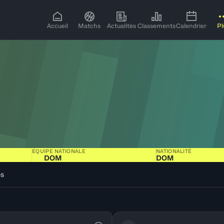
Accueil
Matchs
Actualités
Classements
Calendrier
Pl
ÉQUIPE NATIONALE
NATIONALITÉ
DOM
DOM
os