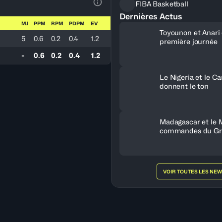
FIBA Basketball
Voir la Légende du Tableau
Dernières Actus
MJ
PPM
RPM
PDPM
EV
Toyounon et Anari
5
0.6
0.2
0.4
1.2
première journée
-
0.6
0.2
0.4
1.2
Le Nigeria et le 
donnent le ton
Madagascar et le 
commandes du Gr
VOIR TOUTES LES NE