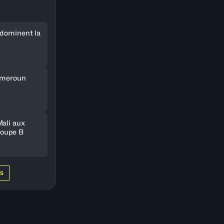
 dominent la
Cameroun
Mali aux
oupe B
WS