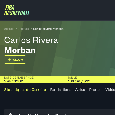
Accueil
Joueurs
Carlos Rivera Morban
Carlos Rivera
Morban
FOLLOW
DATE DE NAISSANCE
TAILLE
5 avr. 1982
189 cm / 6'2"
Statistiques de Carrière
Réalisations
Actus
Photos
Vidé