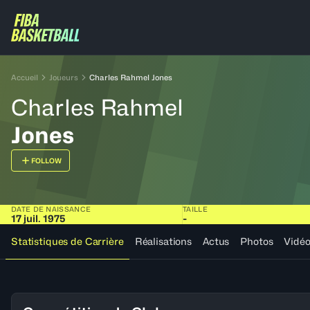
Accueil
Joueurs
Charles Rahmel Jones
Charles Rahmel
Jones
FOLLOW
DATE DE NAISSANCE
TAILLE
17 juil. 1975
-
Statistiques de Carrière
Réalisations
Actus
Photos
Vidé