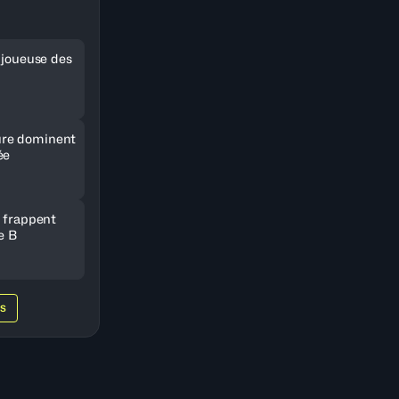
e joueuse des
re dominent
ée
e frappent
e B
WS