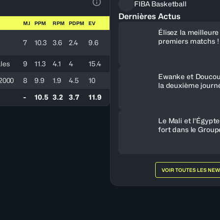
FIBA Basketball
Voir la Légende du Tableau
Dernières Actus
MJ
PPM
RPM
PDPM
EV
Élisez la meilleur
premiers matchs !
7
10.3
3.6
2.4
9.6
les
9
11.3
4.1
4
15.4
Ewanke et Doucou
2000
8
9.9
1.9
4.5
10
la deuxième journ
-
10.5
3.2
3.7
11.9
Le Mali et l'Égypt
fort dans le Group
VOIR TOUTES LES NE