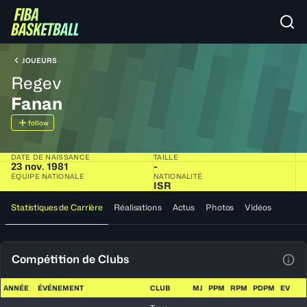
JOUEURS
Regev
Fanan
follow
DATE DE NAISSANCE
TAILLE
23 nov. 1981
-
ÉQUIPE NATIONALE
NATIONALITÉ
ISR
Statistiques de Carrière
Réalisations
Actus
Photos
Vidéos
Compétition de Clubs
Voir
ANNÉE
ÉVÉNEMENT
CLUB
MJ
PPM
RPM
PDPM
EV