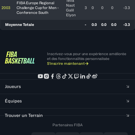
Teva
FIBA Europe Regional
Naot
2003
Challenge Cup for Men -
3
0
0
0
-3.3
Galil
Conference South
Elyon
Moyenne Totale
-
0.0
0.0
0.0
-3.3
Inscrivez-vous pour une expérience améliorée
et des fonctionnalités personnalisée
S'inscrire maintenant
Joueurs
Équipes
Trouver un Terrain
Partenaires FIBA