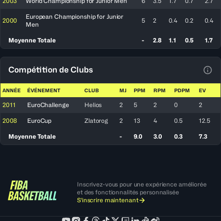
2003
World Championship for Junior Men
6
3.5
1.7
0.7
2.7
European Championship for Junior
2000
5
2
0.4
0.2
0.4
Men
Moyenne Totale
-
2.8
1.1
0.5
1.7
Compétition de Clubs
Voir
ANNÉE
ÉVÉNEMENT
CLUB
MJ
PPM
RPM
PDPM
EV
2011
EuroChallenge
Helios
2
5
2
0
2
2008
EuroCup
Zlatorog
2
13
4
0.5
12.5
Moyenne Totale
-
9.0
3.0
0.3
7.3
Inscrivez-vous pour une expérience améliorée
et des fonctionnalités personnalisée
S'inscrire maintenant