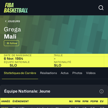
JOUEURS
Grega
Mali
follow
DATE DE NAISSANCE
TAILLE
6 févr. 1984
-
ÉQUIPE NATIONALE
NATIONALITÉ
SLO
SLO
Statistiques de Carrière
Réalisations
Actus
Photos
Vidéos
Équipe Nationale: Jeune
Voir
ANNÉE
ÉVÉNEMENT
MJ
PPM
RPM
PDPM
EV