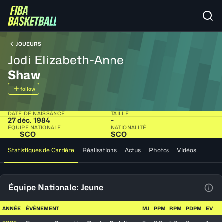
JOUEURS
Jodi Elizabeth-Anne
Shaw
follow
DATE DE NAISSANCE
TAILLE
27 déc. 1984
-
ÉQUIPE NATIONALE
NATIONALITÉ
SCO
SCO
Statistiques de Carrière
Réalisations
Actus
Photos
Vidéos
Équipe Nationale: Jeune
Voir
ANNÉE
ÉVÉNEMENT
MJ
PPM
RPM
PDPM
EV