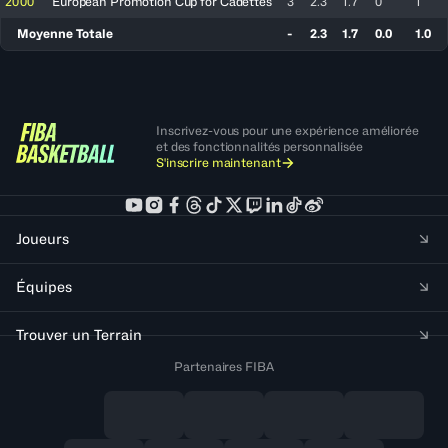
2000
European Promotion Cup for Cadettes
3
2.3
1.7
0
1
Moyenne Totale
-
2.3
1.7
0.0
1.0
Inscrivez-vous pour une expérience améliorée
et des fonctionnalités personnalisée
S'inscrire maintenant
Joueurs
Équipes
Trouver un Terrain
Partenaires FIBA