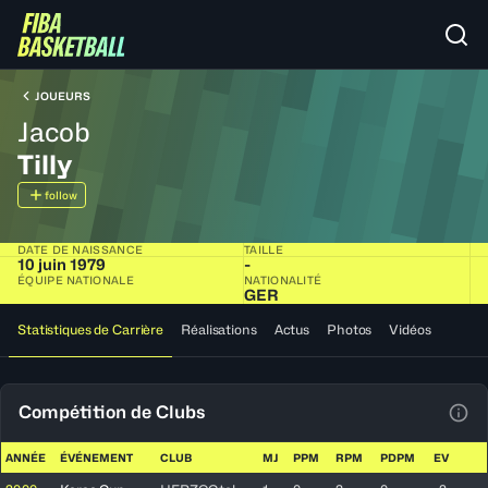
JOUEURS
Jacob
Tilly
follow
DATE DE NAISSANCE
TAILLE
10 juin 1979
-
ÉQUIPE NATIONALE
NATIONALITÉ
GER
Statistiques de Carrière
Réalisations
Actus
Photos
Vidéos
Compétition de Clubs
Voir
ANNÉE
ÉVÉNEMENT
CLUB
MJ
PPM
RPM
PDPM
EV