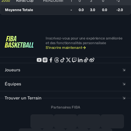
2000
Korac Cup
HERZOGtel
1
0
3
0
-2
Moyenne Totale
-
0.0
3.0
0.0
-2.0
Inscrivez-vous pour une expérience améliorée
et des fonctionnalités personnalisée
S'inscrire maintenant
Joueurs
Équipes
Trouver un Terrain
Partenaires FIBA