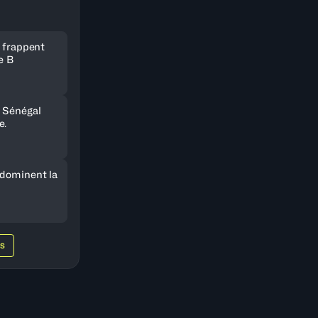
e frappent
e B
 Sénégal
e.
 dominent la
WS