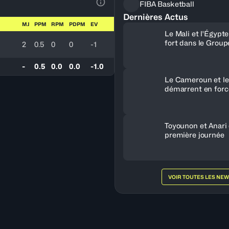
FIBA Basketball
Voir la Légende du Tableau
Dernières Actus
MJ
PPM
RPM
PDPM
EV
Le Mali et l'Égypt
fort dans le Group
2
0.5
0
0
-1
-
0.5
0.0
0.0
-1.0
Le Cameroun et le
démarrent en forc
Toyounon et Anari
première journée
VOIR TOUTES LES NE