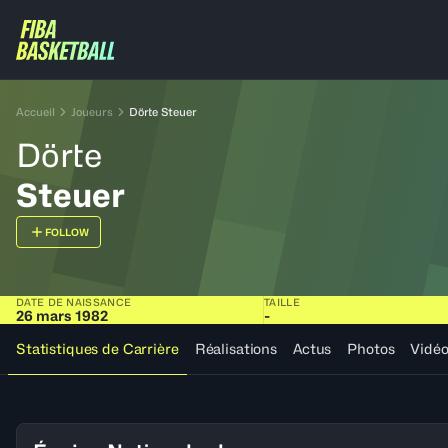
Accueil
Joueurs
Dörte Steuer
Dörte
Steuer
FOLLOW
DATE DE NAISSANCE
TAILLE
26 mars 1982
-
Statistiques de Carrière
Réalisations
Actus
Photos
Vidé