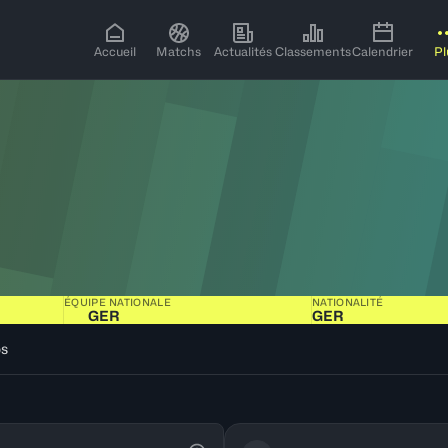
Accueil
Matchs
Actualités
Classements
Calendrier
Pl
ÉQUIPE NATIONALE
NATIONALITÉ
GER
GER
os