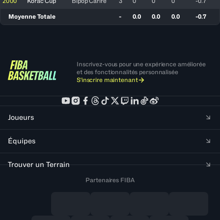
2000
Korac Cup
Bipop Carire
3
0
0
0
-0.7
Moyenne Totale
-
0.0
0.0
0.0
-0.7
Inscrivez-vous pour une expérience améliorée
et des fonctionnalités personnalisée
S'inscrire maintenant
Joueurs
Équipes
Trouver un Terrain
Partenaires FIBA