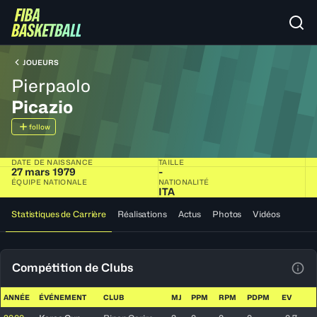
JOUEURS
Pierpaolo
Picazio
follow
DATE DE NAISSANCE
TAILLE
27 mars 1979
-
ÉQUIPE NATIONALE
NATIONALITÉ
ITA
Statistiques de Carrière
Réalisations
Actus
Photos
Vidéos
Compétition de Clubs
Voir
ANNÉE
ÉVÉNEMENT
CLUB
MJ
PPM
RPM
PDPM
EV