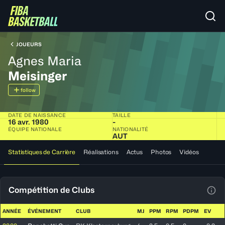
JOUEURS
Agnes Maria
Meisinger
follow
DATE DE NAISSANCE
TAILLE
16 avr. 1980
-
ÉQUIPE NATIONALE
NATIONALITÉ
AUT
Statistiques de Carrière
Réalisations
Actus
Photos
Vidéos
Compétition de Clubs
Voir
ANNÉE
ÉVÉNEMENT
CLUB
MJ
PPM
RPM
PDPM
EV