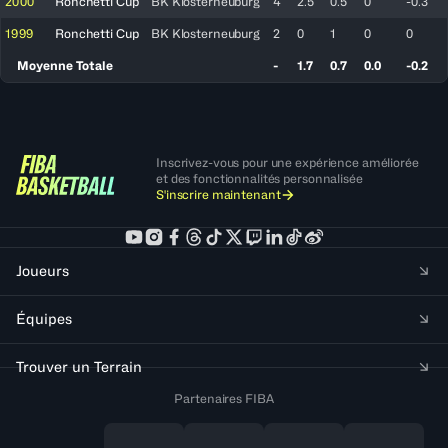
2000
Ronchetti Cup
BK Klosterneuburg
4
2.5
0.5
0
-0.3
1999
Ronchetti Cup
BK Klosterneuburg
2
0
1
0
0
Moyenne Totale
-
1.7
0.7
0.0
-0.2
Inscrivez-vous pour une expérience améliorée
et des fonctionnalités personnalisée
S'inscrire maintenant
Joueurs
Équipes
Trouver un Terrain
Partenaires FIBA