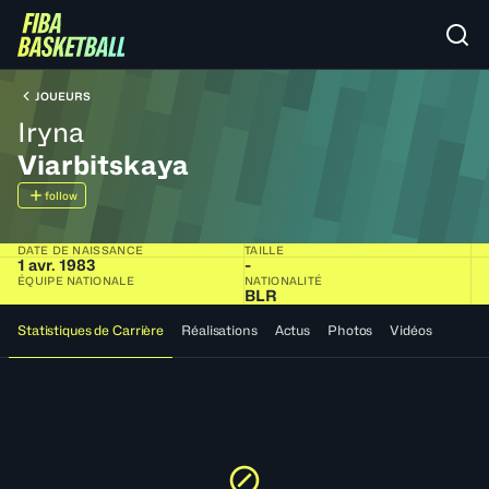
JOUEURS
Iryna
Viarbitskaya
follow
DATE DE NAISSANCE
TAILLE
1 avr. 1983
-
ÉQUIPE NATIONALE
NATIONALITÉ
BLR
Statistiques de Carrière
Réalisations
Actus
Photos
Vidéos