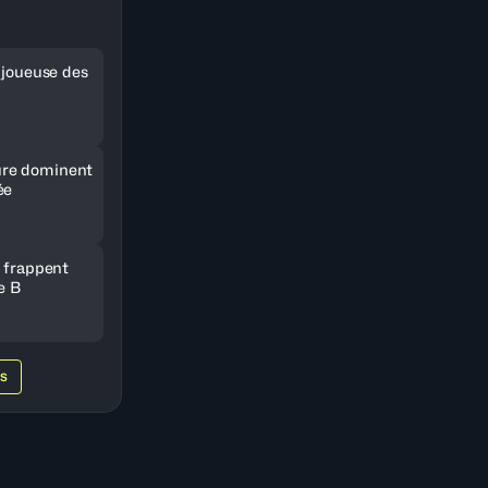
e joueuse des
re dominent
ée
e frappent
e B
WS