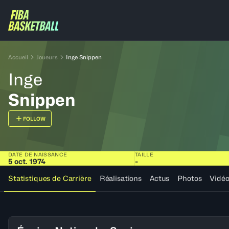
Accueil
Joueurs
Inge Snippen
Inge
Snippen
FOLLOW
DATE DE NAISSANCE
TAILLE
5 oct. 1974
-
Statistiques de Carrière
Réalisations
Actus
Photos
Vidé