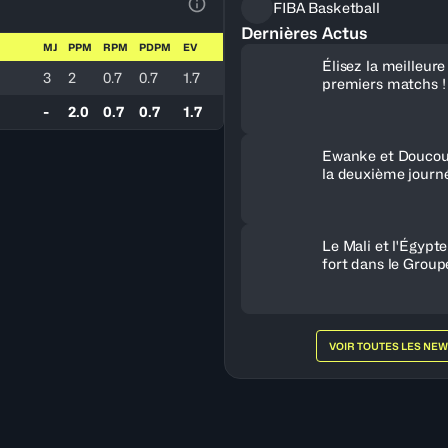
FIBA Basketball
Voir la Légende du Tableau
Dernières Actus
MJ
PPM
RPM
PDPM
EV
Élisez la meilleur
3
2
0.7
0.7
1.7
premiers matchs !
-
2.0
0.7
0.7
1.7
Ewanke et Doucou
la deuxième journ
Le Mali et l'Égypt
fort dans le Group
VOIR TOUTES LES NE