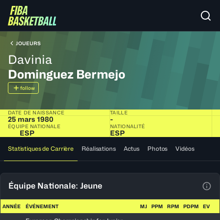
JOUEURS
Davinia
Dominguez Bermejo
follow
DATE DE NAISSANCE
TAILLE
25 mars 1980
-
ÉQUIPE NATIONALE
NATIONALITÉ
ESP
ESP
Statistiques de Carrière
Réalisations
Actus
Photos
Vidéos
Équipe Nationale: Jeune
Voir
ANNÉE
ÉVÉNEMENT
MJ
PPM
RPM
PDPM
EV