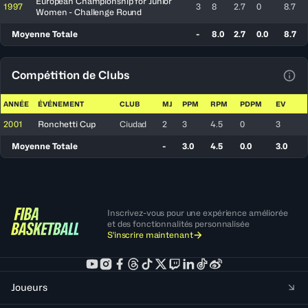
European Championship for Junior
1997
3
8
2.7
0
8.7
Women - Challenge Round
Moyenne Totale
-
8.0
2.7
0.0
8.7
Compétition de Clubs
Voir
ANNÉE
ÉVÉNEMENT
CLUB
MJ
PPM
RPM
PDPM
EV
2001
Ronchetti Cup
Ciudad
2
3
4.5
0
3
Moyenne Totale
-
3.0
4.5
0.0
3.0
Inscrivez-vous pour une expérience améliorée
et des fonctionnalités personnalisée
S'inscrire maintenant
Joueurs