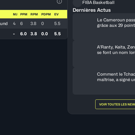
FIBA Basketball
Voir la Légende du Tableau
Dernières Actus
MJ
PPM
RPM
PDPM
EV
Le Cameroun pass
ound
4
6
3.8
0
5.5
grâce aux 29 poin
-
6.0
3.8
0.0
5.5
A’Ranty, Keita, Ze
se font un nom lor
journée
Comment le Tchad,
maîtrise, a signé u
historique contre l
VOIR TOUTES LES NE