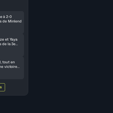
e à 2-0
ts de Minlend
nze et Yaya
s de la 3e
 tout en
ne victoire
e Nigeria
WS