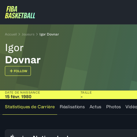
Accueil
Joueurs
Igor Dovnar
Igor
Dovnar
FOLLOW
DATE DE NAISSANCE
TAILLE
15 févr. 1980
-
Statistiques de Carrière
Réalisations
Actus
Photos
Vidé