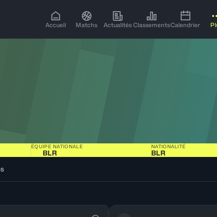
Accueil
Matchs
Actualités
Classements
Calendrier
Pl
ÉQUIPE NATIONALE
NATIONALITÉ
BLR
BLR
os