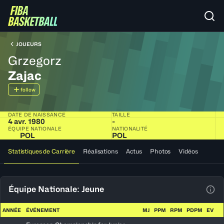
JOUEURS
Grzegorz
Zajac
follow
DATE DE NAISSANCE
TAILLE
4 avr. 1980
-
ÉQUIPE NATIONALE
NATIONALITÉ
POL
POL
Statistiques de Carrière
Réalisations
Actus
Photos
Vidéos
Équipe Nationale: Jeune
Voir
ANNÉE
ÉVÉNEMENT
MJ
PPM
RPM
PDPM
EV