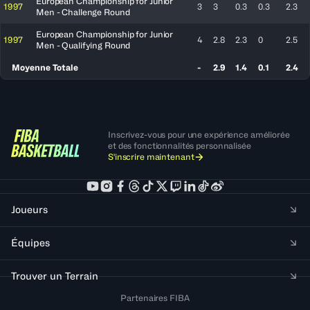
European Championship for Junior
1997
3
3
0.3
0.3
2.3
Men - Challenge Round
European Championship for Junior
1997
4
2.8
2.3
0
2.5
Men - Qualifying Round
Moyenne Totale
-
2.9
1.4
0.1
2.4
Inscrivez-vous pour une expérience améliorée
et des fonctionnalités personnalisée
S'inscrire maintenant
Joueurs
Équipes
Trouver un Terrain
Partenaires FIBA