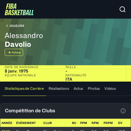
JOUEURS
Alessandro
Davolio
follow
DATE DE NAISSANCE
TAILLE
8 janv. 1975
-
ÉQUIPE NATIONALE
NATIONALITÉ
ITA
Statistiques de Carrière
Réalisations
Actus
Photos
Vidéos
Compétition de Clubs
Voir
ANNÉE
ÉVÉNEMENT
CLUB
MJ
PPM
RPM
PDPM
EV