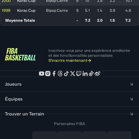
2000
Korac Cup
Bipop Carire
6
10
2.8
2.2
10.7
1999
Korac Cup
Bipop Carire
8
5.1
1.4
0.9
4.6
Moyenne Totale
-
7.2
2.0
1.5
7.2
Inscrivez-vous pour une expérience améliorée
et des fonctionnalités personnalisée
S'inscrire maintenant
Joueurs
Équipes
Trouver un Terrain
Partenaires FIBA