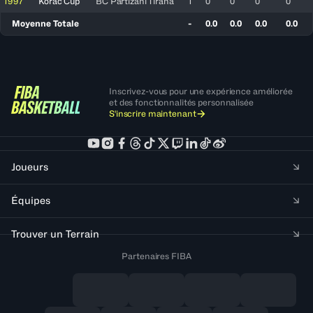
1997
Korac Cup
BC Partizani Tirana
1
0
0
0
0
Moyenne Totale
-
0.0
0.0
0.0
0.0
Inscrivez-vous pour une expérience améliorée
et des fonctionnalités personnalisée
S'inscrire maintenant
Joueurs
Équipes
Trouver un Terrain
Partenaires FIBA