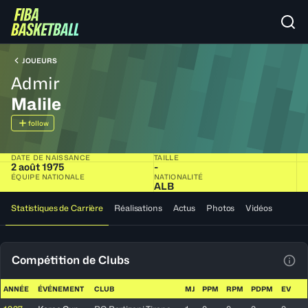
JOUEURS
Admir
Malile
follow
DATE DE NAISSANCE
TAILLE
2 août 1975
-
ÉQUIPE NATIONALE
NATIONALITÉ
ALB
Statistiques de Carrière
Réalisations
Actus
Photos
Vidéos
Compétition de Clubs
Voir
ANNÉE
ÉVÉNEMENT
CLUB
MJ
PPM
RPM
PDPM
EV