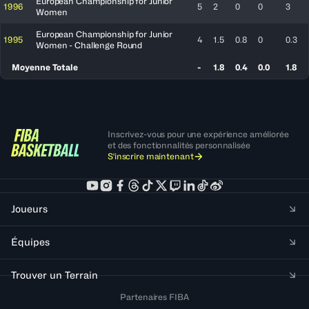
European Championship for Junior
1996
5
2
0
0
3
Women
European Championship for Junior
1995
4
1.5
0.8
0
0.3
Women - Challenge Round
Moyenne Totale
-
1.8
0.4
0.0
1.8
Inscrivez-vous pour une expérience améliorée
et des fonctionnalités personnalisée
S'inscrire maintenant
Joueurs
Équipes
Trouver un Terrain
Partenaires FIBA