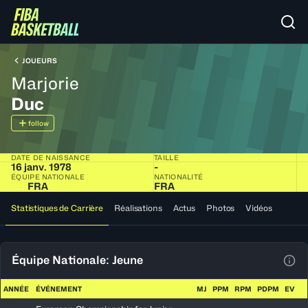
JOUEURS
Marjorie
Duc
follow
DATE DE NAISSANCE
TAILLE
16 janv. 1978
-
ÉQUIPE NATIONALE
NATIONALITÉ
FRA
FRA
Statistiques de Carrière
Réalisations
Actus
Photos
Vidéos
Équipe Nationale: Jeune
Voir
ANNÉE
ÉVÉNEMENT
MJ
PPM
RPM
PDPM
EV