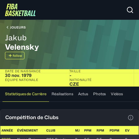
JOUEURS
Jakub
Velensky
follow
DATE DE NAISSANCE
TAILLE
30 nov. 1979
-
ÉQUIPE NATIONALE
NATIONALITÉ
CZE
Statistiques de Carrière
Réalisations
Actus
Photos
Vidéos
Compétition de Clubs
Voir
ANNÉE
ÉVÉNEMENT
CLUB
MJ
PPM
RPM
PDPM
EV