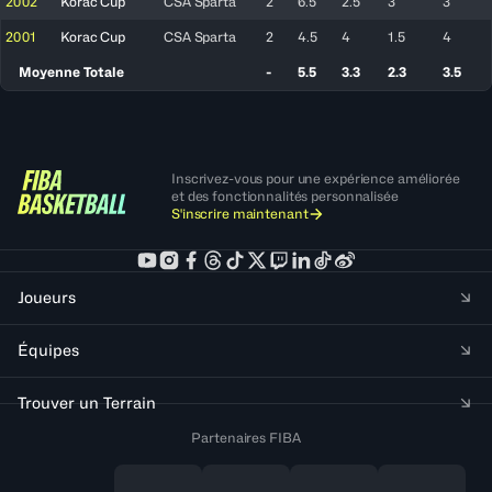
2002
Korac Cup
CSA Sparta
2
6.5
2.5
3
3
2001
Korac Cup
CSA Sparta
2
4.5
4
1.5
4
Moyenne Totale
-
5.5
3.3
2.3
3.5
Inscrivez-vous pour une expérience améliorée
et des fonctionnalités personnalisée
S'inscrire maintenant
Joueurs
Équipes
Trouver un Terrain
Partenaires FIBA