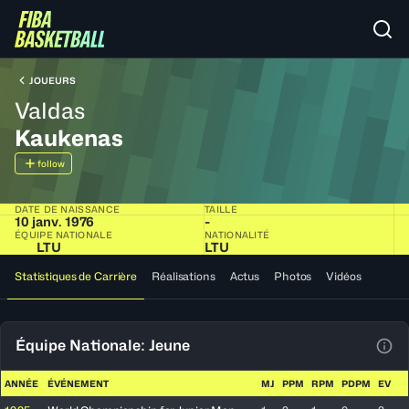
JOUEURS
Valdas
Kaukenas
follow
DATE DE NAISSANCE
TAILLE
10 janv. 1976
-
ÉQUIPE NATIONALE
NATIONALITÉ
LTU
LTU
Statistiques de Carrière
Réalisations
Actus
Photos
Vidéos
Équipe Nationale: Jeune
Voir
ANNÉE
ÉVÉNEMENT
MJ
PPM
RPM
PDPM
EV