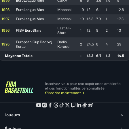
1999
EuroLeague Men
CSKA
5
6
3.6
1.6
5
1998
EuroLeague Men
Maccabi
19
12
6.1
1
12.8
1997
EuroLeague Men
Maccabi
19
15.3
7.9
1
17.3
East All-
1996
FIBA EuroStars
1
12
8
2
13
Stars
European Cup Radivoj
Radio
1995
2
24.5
8
4
29
Korac
Korasidi
Moyenne Totale
-
13.3
6.7
1.2
14.5
Inscrivez-vous pour une expérience améliorée
et des fonctionnalités personnalisée
S'inscrire maintenant
Joueurs
Équipes