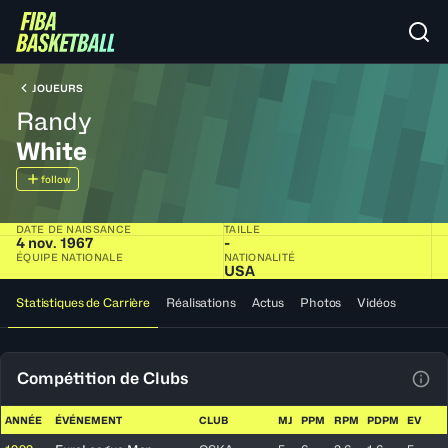
JOUEURS
Randy
White
follow
DATE DE NAISSANCE
TAILLE
4 nov. 1967
-
ÉQUIPE NATIONALE
NATIONALITÉ
USA
Statistiques de Carrière
Réalisations
Actus
Photos
Vidéos
Compétition de Clubs
Voir
ANNÉE
ÉVÉNEMENT
CLUB
MJ
PPM
RPM
PDPM
EV