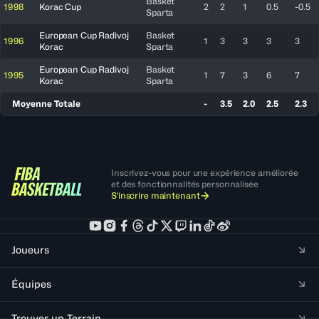
Basket
1998
Korac Cup
2
2
1
0.5
-0.5
Sparta
European Cup Radivoj
Basket
1996
1
3
3
3
3
Korac
Sparta
European Cup Radivoj
Basket
1995
1
7
3
6
7
Korac
Sparta
Moyenne Totale
-
3.5
2.0
2.5
2.3
Inscrivez-vous pour une expérience améliorée
et des fonctionnalités personnalisée
S'inscrire maintenant
Joueurs
Équipes
Trouver un Terrain