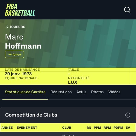
JOUEURS
Marc
Hoffmann
follow
DATE DE NAISSANCE
TAILLE
29 janv. 1973
-
ÉQUIPE NATIONALE
NATIONALITÉ
LUX
Statistiques de Carrière
Réalisations
Actus
Photos
Vidéos
Compétition de Clubs
Voir
ANNÉE
ÉVÉNEMENT
CLUB
MJ
PPM
RPM
PDPM
EV