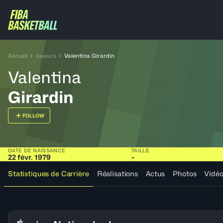
Accueil
Joueurs
Valentina Girardin
Valentina
Girardin
FOLLOW
DATE DE NAISSANCE
TAILLE
22 févr. 1979
-
Statistiques de Carrière
Réalisations
Actus
Photos
Vidé