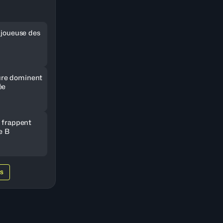
e joueuse des
re dominent
ée
e frappent
e B
WS