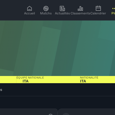
Accueil
Matchs
Actualités
Classements
Calendrier
Pl
ÉQUIPE NATIONALE
NATIONALITÉ
ITA
ITA
os