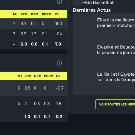
FIBA Basketball
Voir la Légende du Tableau
Dernières Actus
MJ
PPM
RPM
PDPM
EV
Élisez la meilleur
7
9.7
0
0
16.1
premiers matchs !
7
3.9
1.7
0.1
-0.4
-
6.8
0.8
0.1
7.9
Ewanke et Doucou
la deuxième journ
Voir la Légende du Tableau
Le Mali et l'Égypt
MJ
PPM
RPM
PDPM
EV
fort dans le Group
6
0.8
0
0
-0.7
4
2
0.3
0.3
1.5
VOIR TOUTES LES NE
-
1.3
0.1
0.1
0.2