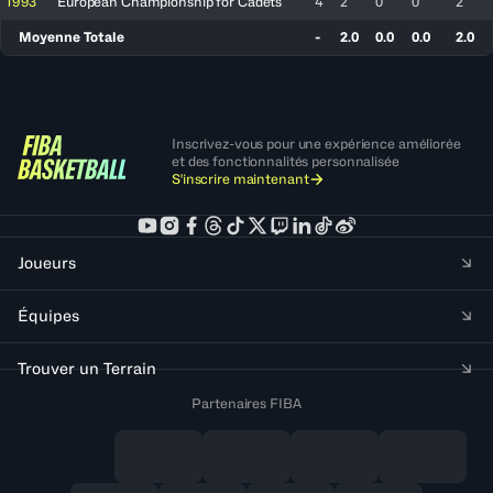
1993
European Championship for Cadets
4
2
0
0
2
Moyenne Totale
-
2.0
0.0
0.0
2.0
Inscrivez-vous pour une expérience améliorée
et des fonctionnalités personnalisée
S'inscrire maintenant
Joueurs
Équipes
Trouver un Terrain
Partenaires FIBA