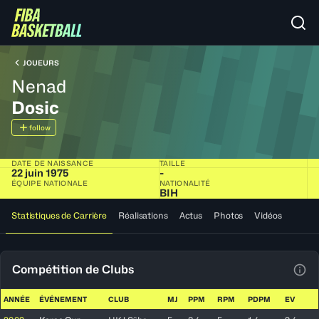
JOUEURS
Nenad
Dosic
follow
DATE DE NAISSANCE
TAILLE
22 juin 1975
-
ÉQUIPE NATIONALE
NATIONALITÉ
BIH
Statistiques de Carrière
Réalisations
Actus
Photos
Vidéos
Compétition de Clubs
Voir
ANNÉE
ÉVÉNEMENT
CLUB
MJ
PPM
RPM
PDPM
EV