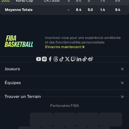
2002
Korac Cup
UKJ Süba
5
8.4
5
1.4
9.4
Moyenne Totale
-
8.4
5.0
1.4
9.4
Inscrivez-vous pour une expérience améliorée
et des fonctionnalités personnalisée
S'inscrire maintenant
Joueurs
Équipes
Trouver un Terrain
Partenaires FIBA