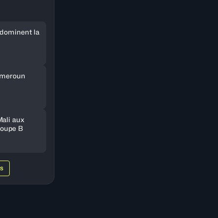
 dominent la
Cameroun
Mali aux
oupe B
WS