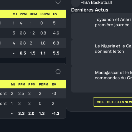
FIBA Basketball
Voir la Légende du Tableau
Dernières Actus
MJ
PPM
RPM
PDPM
EV
Toyounon et Anari
d
1
4
1
0
5
première journée
d
5
6.8
1.2
0.8
4.6
d
4
6.8
2
1.8
6.8
Le Nigeria et le 
donnent le ton
-
6.5
1.5
1.1
5.5
Madagascar et le 
Voir la Légende du Tableau
commandes du Gr
MJ
PPM
RPM
PDPM
EV
zont
2
3.5
2
2
-3
VOIR TOUTES LES NE
zont
1
3
2
0
2
-
3.3
2.0
1.3
-1.3