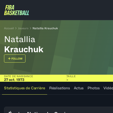
Accueil
Joueurs
Natallia Krauchuk
Natallia
Krauchuk
FOLLOW
DATE DE NAISSANCE
TAILLE
27 oct. 1973
-
Statistiques de Carrière
Réalisations
Actus
Photos
Vidé