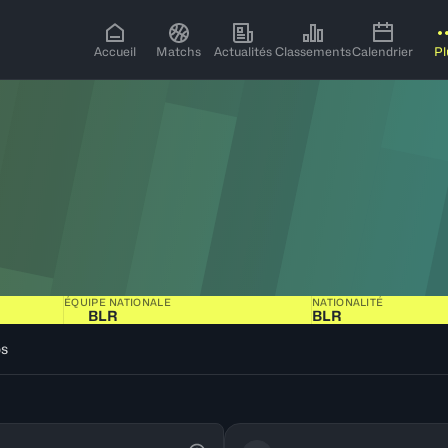
Accueil
Matchs
Actualités
Classements
Calendrier
Pl
ÉQUIPE NATIONALE
NATIONALITÉ
BLR
BLR
os