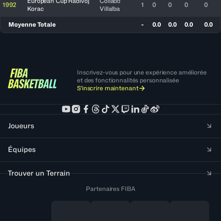
European Cup Radivoj
Collado
1992
1
0
0
0
0
Korac
Villalba
Moyenne Totale
-
0.0
0.0
0.0
0.0
Inscrivez-vous pour une expérience améliorée
et des fonctionnalités personnalisée
S'inscrire maintenant
Joueurs
Équipes
Trouver un Terrain
Partenaires FIBA