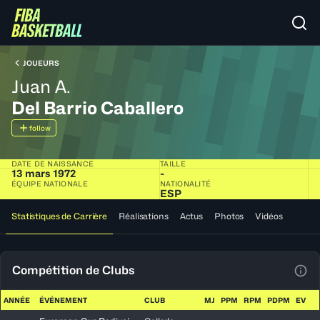
JOUEURS
Juan A.
Del Barrio Caballero
follow
DATE DE NAISSANCE
TAILLE
13 mars 1972
-
ÉQUIPE NATIONALE
NATIONALITÉ
ESP
Statistiques de Carrière
Réalisations
Actus
Photos
Vidéos
Compétition de Clubs
Voir
ANNÉE
ÉVÉNEMENT
CLUB
MJ
PPM
RPM
PDPM
EV