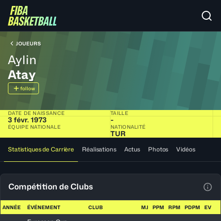
JOUEURS
Aylin
Atay
follow
DATE DE NAISSANCE
TAILLE
3 févr. 1973
-
ÉQUIPE NATIONALE
NATIONALITÉ
TUR
Statistiques de Carrière
Réalisations
Actus
Photos
Vidéos
Compétition de Clubs
Voir
ANNÉE
ÉVÉNEMENT
CLUB
MJ
PPM
RPM
PDPM
EV