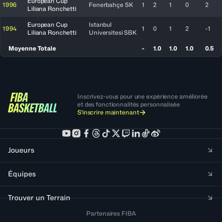
European Cup
1996
Fenerbahçe SK
1
2
1
0
2
Liliana Ronchetti
European Cup
Istanbul
1994
1
0
1
2
-1
Liliana Ronchetti
Universitesi SBK
Moyenne Totale
-
1.0
1.0
1.0
0.5
Inscrivez-vous pour une expérience améliorée
et des fonctionnalités personnalisée
S'inscrire maintenant
Joueurs
Équipes
Trouver un Terrain
Partenaires FIBA