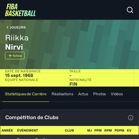
JOUEURS
Riikka
Nirvi
follow
DATE DE NAISSANCE
TAILLE
15 sept. 1968
-
ÉQUIPE NATIONALE
NATIONALITÉ
FIN
Statistiques de Carrière
Réalisations
Actus
Photos
Vidéos
Compétition de Clubs
Voir
ANNÉE
ÉVÉNEMENT
CLUB
MJ
PPM
RPM
PDPM
EV