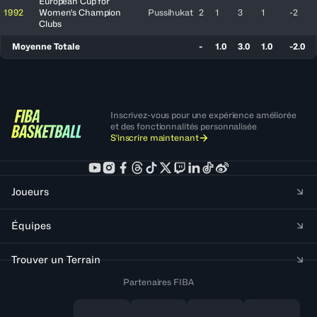
European Cup for
1992
Women's Champion
Pussihukat
2
1
3
1
-2
Clubs
Moyenne Totale
-
1.0
3.0
1.0
-2.0
Inscrivez-vous pour une expérience améliorée
et des fonctionnalités personnalisée
S'inscrire maintenant
Joueurs
Équipes
Trouver un Terrain
Partenaires FIBA