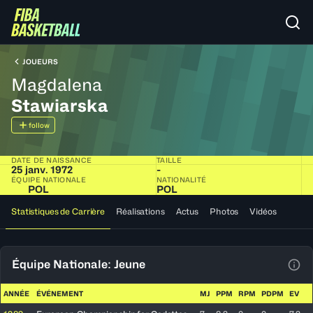
JOUEURS
Magdalena
Stawiarska
follow
DATE DE NAISSANCE
TAILLE
25 janv. 1972
-
ÉQUIPE NATIONALE
NATIONALITÉ
POL
POL
Statistiques de Carrière
Réalisations
Actus
Photos
Vidéos
Équipe Nationale: Jeune
Voir
ANNÉE
ÉVÉNEMENT
MJ
PPM
RPM
PDPM
EV