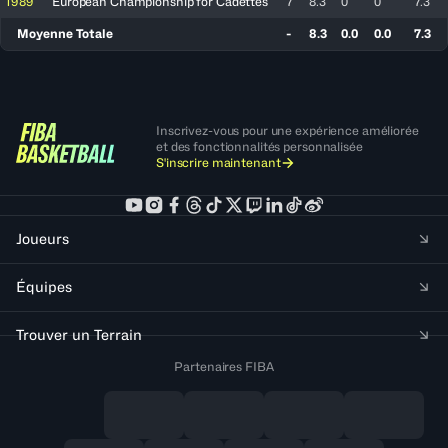
1989
European Championship for Cadettes
7
8.3
0
0
7.3
Moyenne Totale
-
8.3
0.0
0.0
7.3
Inscrivez-vous pour une expérience améliorée
et des fonctionnalités personnalisée
S'inscrire maintenant
Joueurs
Équipes
Trouver un Terrain
Partenaires FIBA