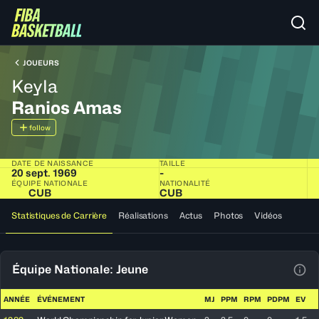
JOUEURS
Keyla
Ranios Amas
follow
DATE DE NAISSANCE
TAILLE
20 sept. 1969
-
ÉQUIPE NATIONALE
NATIONALITÉ
CUB
CUB
Statistiques de Carrière
Réalisations
Actus
Photos
Vidéos
Équipe Nationale: Jeune
Voir
ANNÉE
ÉVÉNEMENT
MJ
PPM
RPM
PDPM
EV