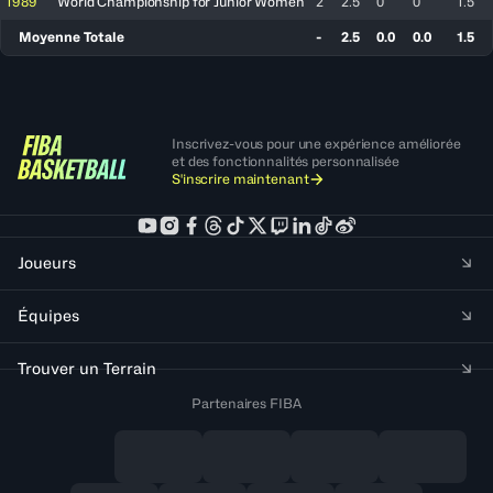
1989
World Championship for Junior Women
2
2.5
0
0
1.5
Moyenne Totale
-
2.5
0.0
0.0
1.5
Inscrivez-vous pour une expérience améliorée
et des fonctionnalités personnalisée
S'inscrire maintenant
Joueurs
Équipes
Trouver un Terrain
Partenaires FIBA