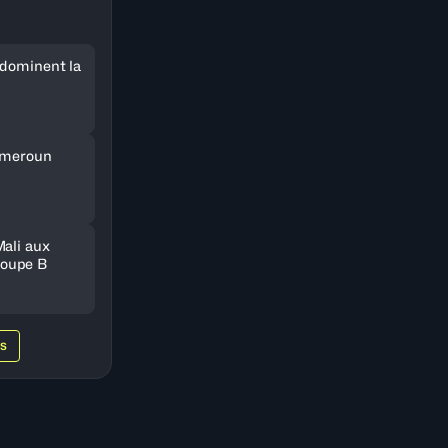
 dominent la
Cameroun
Mali aux
oupe B
WS