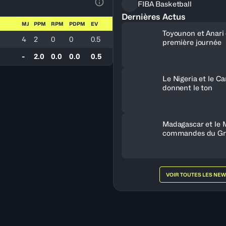
FIBA Basketball
Voir la Légende du Tableau
Dernières Actus
MJ
PPM
RPM
PDPM
EV
Toyounon et Anari
4
2
0
0
0.5
première journée
-
2.0
0.0
0.0
0.5
Le Nigeria et le 
donnent le ton
Madagascar et le 
commandes du Gr
VOIR TOUTES LES NE