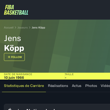
Accueil
Joueurs
Jens Köpp
Jens
Köpp
FOLLOW
DATE DE NAISSANCE
TAILLE
10 juin 1966
-
Statistiques de Carrière
Réalisations
Actus
Photos
Vidé