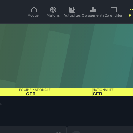
Accueil
Matchs
Actualités
Classements
Calendrier
Pl
ÉQUIPE NATIONALE
NATIONALITÉ
GER
GER
os