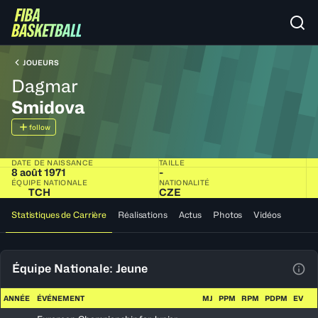
JOUEURS
Dagmar
Smidova
follow
DATE DE NAISSANCE
TAILLE
8 août 1971
-
ÉQUIPE NATIONALE
NATIONALITÉ
TCH
CZE
Statistiques de Carrière
Réalisations
Actus
Photos
Vidéos
Équipe Nationale: Jeune
Voir
ANNÉE
ÉVÉNEMENT
MJ
PPM
RPM
PDPM
EV