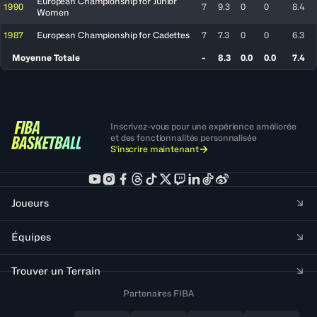
European Championship for Junior
1990
7
9.3
0
0
8.4
Women
1987
European Championship for Cadettes
7
7.3
0
0
6.3
Moyenne Totale
-
8.3
0.0
0.0
7.4
Inscrivez-vous pour une expérience améliorée
et des fonctionnalités personnalisée
S'inscrire maintenant
Joueurs
Équipes
Trouver un Terrain
Partenaires FIBA