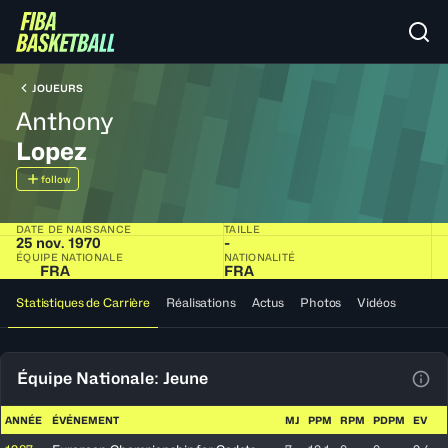
JOUEURS
Anthony
Lopez
follow
DATE DE NAISSANCE
TAILLE
25 nov. 1970
-
ÉQUIPE NATIONALE
NATIONALITÉ
FRA
FRA
Statistiques de Carrière
Réalisations
Actus
Photos
Vidéos
Équipe Nationale: Jeune
Voir
ANNÉE
ÉVÉNEMENT
MJ
PPM
RPM
PDPM
EV