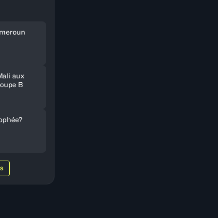
Cameroun
Mali aux
oupe B
rophée?
WS