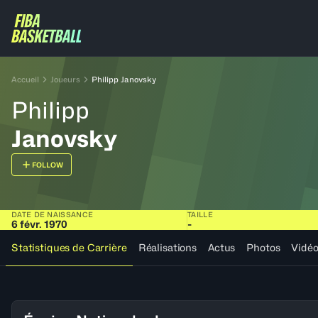
Accueil
Joueurs
Philipp Janovsky
Philipp
Janovsky
FOLLOW
DATE DE NAISSANCE
TAILLE
6 févr. 1970
-
Statistiques de Carrière
Réalisations
Actus
Photos
Vidé