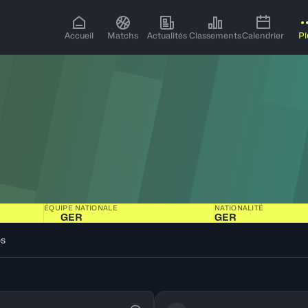
Accueil
Matchs
Actualités
Classements
Calendrier
Pl
ÉQUIPE NATIONALE
NATIONALITÉ
GER
GER
os