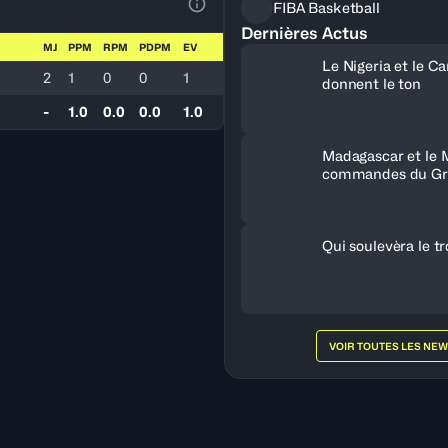
FIBA Basketball
Voir la Légende du Tableau
Dernières Actus
MJ
PPM
RPM
PDPM
EV
Le Nigeria et le 
2
1
0
0
1
donnent le ton
-
1.0
0.0
0.0
1.0
Madagascar et le 
commandes du Gr
Qui soulevèra le t
VOIR TOUTES LES NE