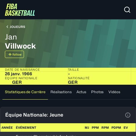
JOUEURS
Jan
Villwock
follow
DATE DE NAISSANCE
TAILLE
26 janv. 1966
-
ÉQUIPE NATIONALE
NATIONALITÉ
GER
GER
Statistiques de Carrière
Réalisations
Actus
Photos
Vidéos
Équipe Nationale: Jeune
Voir
ANNÉE
ÉVÉNEMENT
MJ
PPM
RPM
PDPM
EV