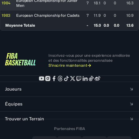
European Championship for Junior
1984
7
18.1
0
0
16.3
Men
1983
European Championship for Cadets
7
11.9
0
0
10.9
Moyenne Totale
-
15.0
0.0
0.0
13.6
Inscrivez-vous pour une expérience améliorée
et des fonctionnalités personnalisée
S'inscrire maintenant
Joueurs
Équipes
Trouver un Terrain
Partenaires FIBA