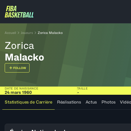
Accueil
Joueurs
Zorica Malacko
Zorica
Malacko
FOLLOW
DATE DE NAISSANCE
TAILLE
24 mars 1960
-
Statistiques de Carrière
Réalisations
Actus
Photos
Vidé