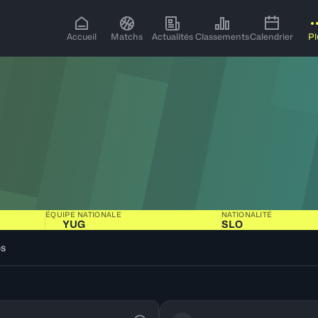
Accueil
Matchs
Actualités
Classements
Calendrier
Pl
ÉQUIPE NATIONALE
NATIONALITÉ
YUG
SLO
os