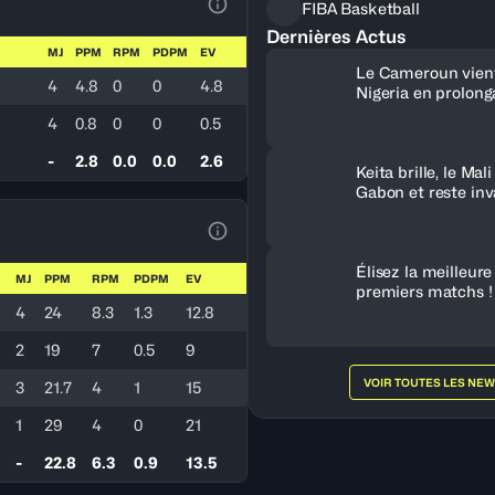
FIBA Basketball
Voir la Légende du Tableau
Dernières Actus
MJ
PPM
RPM
PDPM
EV
Le Cameroun vient
4
4.8
0
0
4.8
Nigeria en prolonga
Tunisie fait tombe
4
0.8
0
0
0.5
-
2.8
0.0
0.0
2.6
Keita brille, le Mal
Gabon et reste in
le Groupe B
Voir la Légende du Tableau
Élisez la meilleur
MJ
PPM
RPM
PDPM
EV
premiers matchs !
4
24
8.3
1.3
12.8
2
19
7
0.5
9
VOIR TOUTES LES NE
3
21.7
4
1
15
1
29
4
0
21
-
22.8
6.3
0.9
13.5