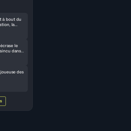
 à bout du
tion, la
r le Sénégal
i écrase le
vaincu dans
e joueuse des
WS