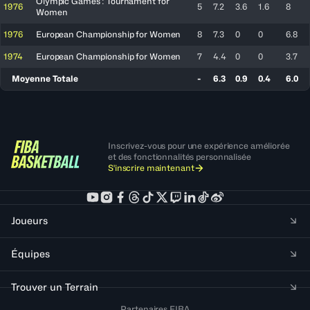
Olympic Games : Tournament for
1976
5
7.2
3.6
1.6
8
Women
1976
European Championship for Women
8
7.3
0
0
6.8
1974
European Championship for Women
7
4.4
0
0
3.7
Moyenne Totale
-
6.3
0.9
0.4
6.0
Inscrivez-vous pour une expérience améliorée
et des fonctionnalités personnalisée
S'inscrire maintenant
Joueurs
Équipes
Trouver un Terrain
Partenaires FIBA