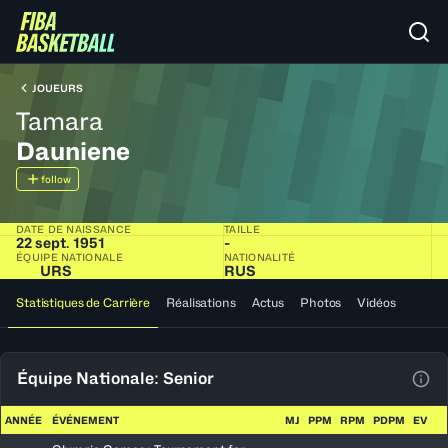
JOUEURS
Tamara
Dauniene
follow
DATE DE NAISSANCE
TAILLE
22 sept. 1951
-
ÉQUIPE NATIONALE
NATIONALITÉ
URS
RUS
Statistiques de Carrière
Réalisations
Actus
Photos
Vidéos
Équipe Nationale: Senior
Voir
ANNÉE
ÉVÉNEMENT
MJ
PPM
RPM
PDPM
EV