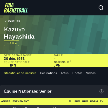
JOUEURS
Kazuyo
Hayashida
follow
DATE DE NAISSANCE
TAILLE
30 déc. 1953
-
ÉQUIPE NATIONALE
NATIONALITÉ
JPN
JPN
Statistiques de Carrière
Réalisations
Actus
Photos
Vidéos
Équipe Nationale: Senior
Voir
ANNÉE
ÉVÉNEMENT
MJ
PPM
RPM
PDPM
EV