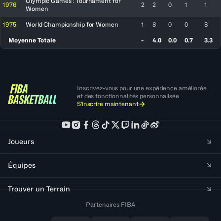
Olympic Games : Tournament for
1976
2
2
0
1
1
Women
1975
World Championship for Women
1
8
0
0
8
Moyenne Totale
-
4.0
0.0
0.7
3.3
Inscrivez-vous pour une expérience améliorée
et des fonctionnalités personnalisée
S'inscrire maintenant
Joueurs
Équipes
Trouver un Terrain
Partenaires FIBA