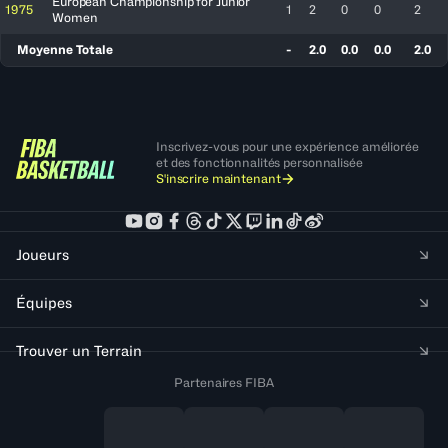
European Championship for Junior
1975
1
2
0
0
2
Women
Moyenne Totale
-
2.0
0.0
0.0
2.0
Inscrivez-vous pour une expérience améliorée
et des fonctionnalités personnalisée
S'inscrire maintenant
Joueurs
Équipes
Trouver un Terrain
Partenaires FIBA