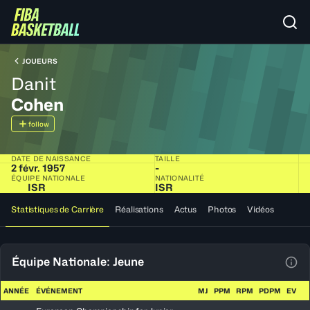
JOUEURS
Danit
Cohen
follow
DATE DE NAISSANCE
TAILLE
2 févr. 1957
-
ÉQUIPE NATIONALE
NATIONALITÉ
ISR
ISR
Statistiques de Carrière
Réalisations
Actus
Photos
Vidéos
Équipe Nationale: Jeune
Voir
ANNÉE
ÉVÉNEMENT
MJ
PPM
RPM
PDPM
EV