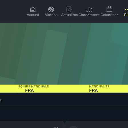
Accueil
Matchs
Actualités
Classements
Calendrier
Pl
ÉQUIPE NATIONALE
NATIONALITÉ
FRA
FRA
os