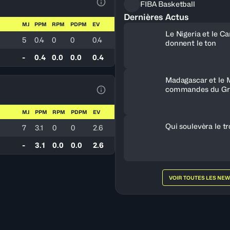
FIBA Basketball
Voir la Légende du Tableau
Dernières Actus
MJ
PPM
RPM
PDPM
EV
Le Nigeria et le 
5
0.4
0
0
0.4
donnent le ton
-
0.4
0.0
0.0
0.4
Madagascar et le 
commandes du Gr
Voir la Légende du Tableau
MJ
PPM
RPM
PDPM
EV
Qui soulevèra le t
7
3.1
0
0
2.6
-
3.1
0.0
0.0
2.6
VOIR TOUTES LES NE