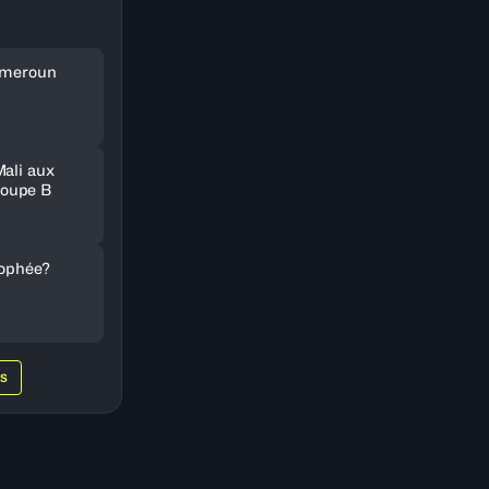
Cameroun
Mali aux
oupe B
rophée?
WS