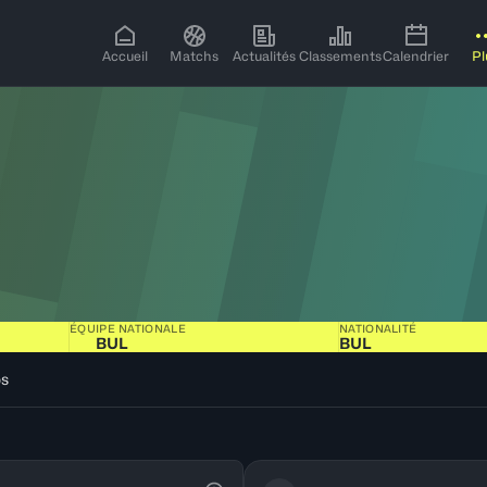
Accueil
Matchs
Actualités
Classements
Calendrier
Pl
ÉQUIPE NATIONALE
NATIONALITÉ
BUL
BUL
os