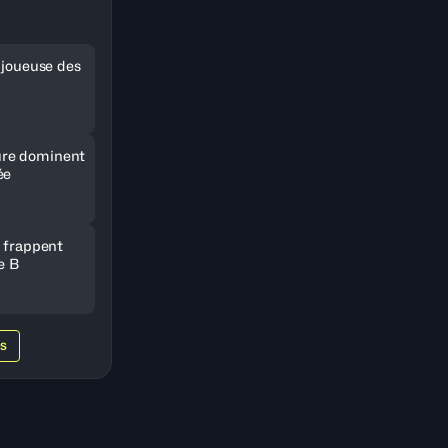
e joueuse des
re dominent
ée
e frappent
e B
WS