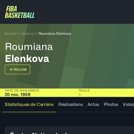
Accueil
Joueurs
Roumiana Elenkova
Roumiana
Elenkova
FOLLOW
DATE DE NAISSANCE
TAILLE
20 nov. 1959
-
Statistiques de Carrière
Réalisations
Actus
Photos
Vidé