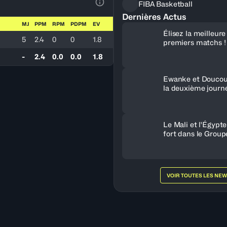
FIBA Basketball
Voir la Légende du Tableau
Dernières Actus
MJ
PPM
RPM
PDPM
EV
Élisez la meilleur
5
2.4
0
0
1.8
premiers matchs !
-
2.4
0.0
0.0
1.8
Ewanke et Doucou
la deuxième journ
Le Mali et l'Égypt
fort dans le Group
VOIR TOUTES LES NE