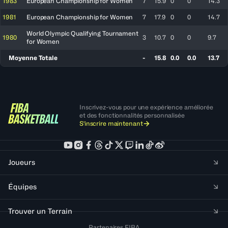
1983
European Championship for Women
7
15.9
0
0
14.3
1981
European Championship for Women
7
17.9
0
0
14.7
World Olympic Qualifying Tournament
1980
3
10.7
0
0
9.7
for Women
Moyenne Totale
-
15.8
0.0
0.0
13.7
Inscrivez-vous pour une expérience améliorée
et des fonctionnalités personnalisée
S'inscrire maintenant
Joueurs
Équipes
Trouver un Terrain
Partenaires FIBA