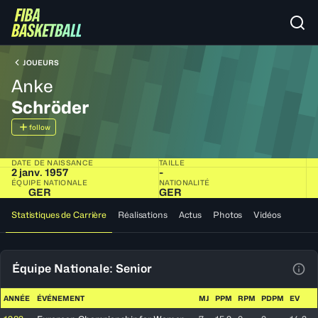
JOUEURS
Anke
Schröder
follow
DATE DE NAISSANCE
TAILLE
2 janv. 1957
-
ÉQUIPE NATIONALE
NATIONALITÉ
GER
GER
Statistiques de Carrière
Réalisations
Actus
Photos
Vidéos
Équipe Nationale: Senior
Voir
ANNÉE
ÉVÉNEMENT
MJ
PPM
RPM
PDPM
EV