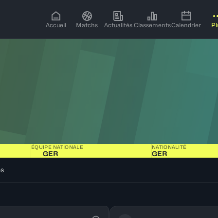
Accueil
Matchs
Actualités
Classements
Calendrier
Pl
ÉQUIPE NATIONALE
NATIONALITÉ
GER
GER
os