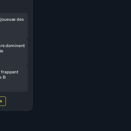
e joueuse des
re dominent
ée
e frappent
e B
WS