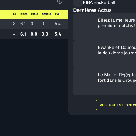
FIBA Basketball
Voir la Légende du Tableau
Dernières Actus
MJ
PPM
RPM
PDPM
EV
Élisez la meilleur
8
6.1
0
0
5.4
premiers matchs !
-
6.1
0.0
0.0
5.4
Ewanke et Doucou
la deuxième journ
Le Mali et l'Égypt
fort dans le Group
VOIR TOUTES LES NE