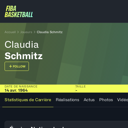
Accueil
Joueurs
Claudia Schmitz
Claudia
Schmitz
FOLLOW
DATE DE NAISSANCE
TAILLE
14 avr. 1964
-
Statistiques de Carrière
Réalisations
Actus
Photos
Vidé