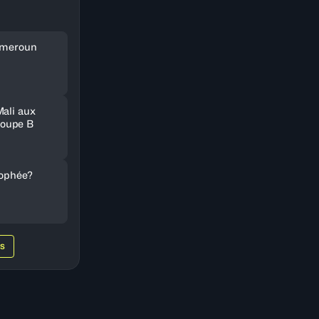
Cameroun
Mali aux
oupe B
rophée?
WS