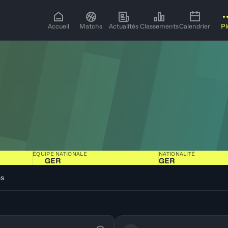
Accueil
Matchs
Actualités
Classements
Calendrier
Pl
ÉQUIPE NATIONALE
NATIONALITÉ
GER
GER
os