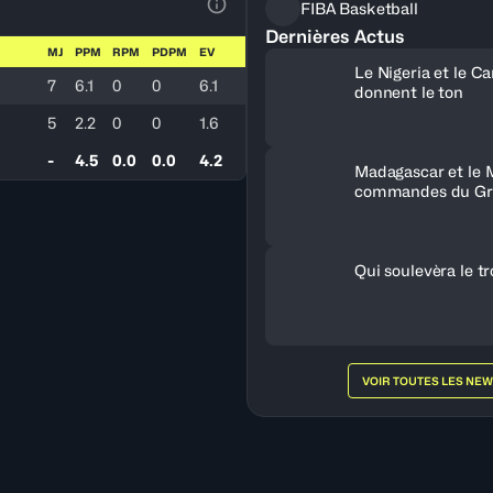
FIBA Basketball
Voir la Légende du Tableau
Dernières Actus
MJ
PPM
RPM
PDPM
EV
Le Nigeria et le 
7
6.1
0
0
6.1
donnent le ton
5
2.2
0
0
1.6
-
4.5
0.0
0.0
4.2
Madagascar et le 
commandes du Gr
Qui soulevèra le t
VOIR TOUTES LES NE