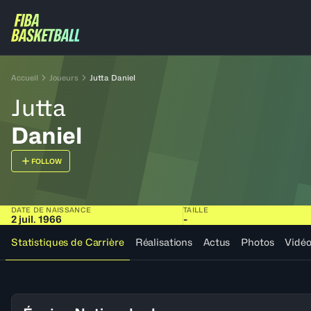
Accueil
Joueurs
Jutta Daniel
Jutta
Daniel
FOLLOW
DATE DE NAISSANCE
TAILLE
2 juil. 1966
-
Statistiques de Carrière
Réalisations
Actus
Photos
Vidé